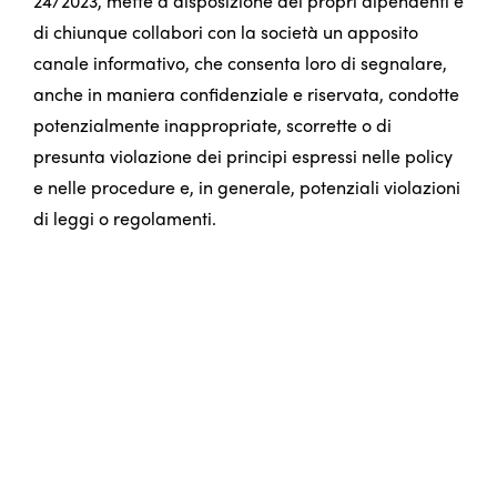
24/2023, mette a disposizione dei propri dipendenti e
di chiunque collabori con la società un apposito
canale informativo, che consenta loro di segnalare,
anche in maniera confidenziale e riservata, condotte
potenzialmente inappropriate, scorrette o di
presunta violazione dei principi espressi nelle policy
e nelle procedure e, in generale, potenziali violazioni
di leggi o regolamenti.
Se sei a conoscenza di un qualsiasi fatto concernente
una possibile violazione della Società e/o di un
qualsiasi tipo di reato e desideri farlo presente clicca
su
INVIA UNA SEGNALAZIONE
e segui le istruzioni.
Viene assicurata la riservatezza dell'identità del
segnalante a sua tutela da eventuali azioni ritorsive
e/o comportamenti discriminatori che potrebbero
verificarsi in ragione della segnalazione effettuata.