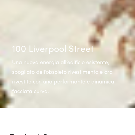
100 Liverpool Street
Una nuova energia all’edificio esistente,
spogliato dell’obsoleto rivestimento e ora
rivestito con una performante e dinamica
facciata curva.