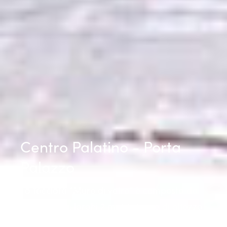
Centro Palatino - Porta
Palazzo
La facciata “Muro di vetro” è composta da
109 pannelli, larghi 2 metri circa e di altezza
variabile da 8,1 a 11,8 metri.